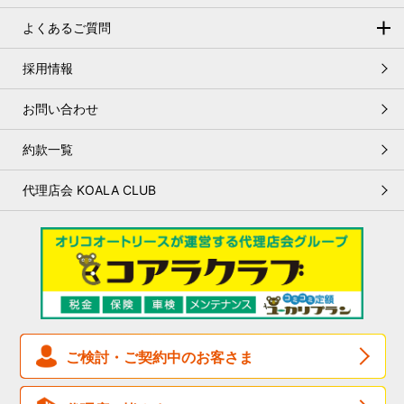
会社概要
開始時間変更のお知らせ
オートリースとは
よくあるご質問
基本理念
2023.07.31
残存価格の設定
オートリースについて
採用情報
おかげさまで保有台数18万台を突破いたしました！
お客さま本位の基本方針
リース契約満了時の手続き
メンテナンスについて
人権基本方針
お問い合わせ
2023.07.28
オートリースのメリット
車検について
親会社等の異動（株式譲渡）に関する基本合意のお知らせ
環境基本方針
約款一覧
変更について
サステナビリティに配慮した調達方針
2023.07.20
書類について
代理店会 KOALA CLUB
オートリースご契約の引継ぎ(承継)時の事務手数料請求のご案内
個人情報保護方針
お支払いについて
リスク管理基本方針
2023.05.12
契約期間中について
弊社の名前を名乗る不審電話について
女性活躍推進について
契約終了後について
2023.05.08
マネー・ローンダリング、
テロ資金供与および
拡散金融防止
のための
基本方針
電気設備点検(停電)によるFAX不通のお知らせ
税金・保険について
反社会的勢力に対する
基本方針
2023.01.27
ご検討・ご契約中のお客さま
健康経営基本方針
個人向けオートリース債権流動化(4回債)について
組織図