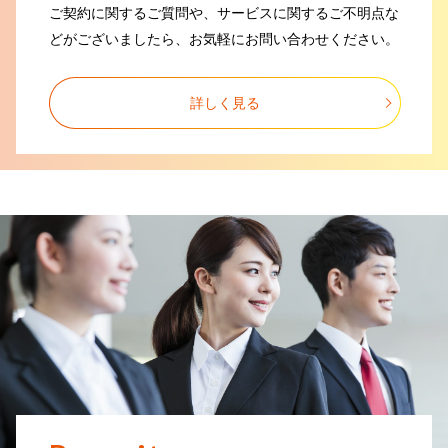
ご契約に関するご質問や、
サービスに関するご不明点な
2025.02.10
どがございましたら、
お気軽にお問い合わせください。
令和7年2月4日からの大雪により被害を受けられた地域の皆さまへ
2025.01.16
詳しく見る
令和6年12月28日からの大雪により被害を受けられた地域の皆さまへ
2024.12.25
電気設備点検(停電)によるFAX不通のお知らせ
2024.11.11
令和6年11月8日からの大雨により被害を受けられた地域の皆さまへ
2024.10.29
信用格付に関するお知らせ
2024.09.25
低気圧と前線による大雨に伴う災害により被害を受けられた地域の皆さ
まへ
2024.08.30