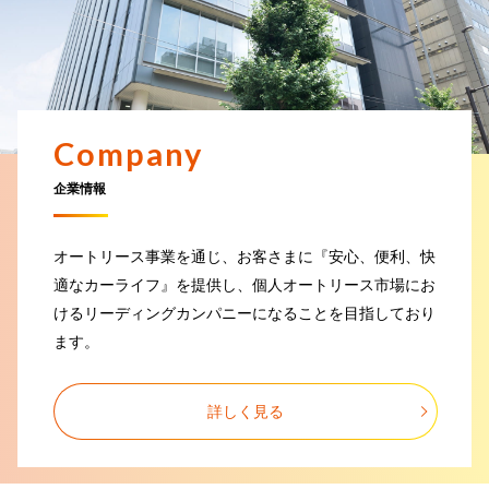
さまへ
2025.12.09
令和7年青森県東方沖を震源とする地震に伴う災害により被害を受けられ
た地域の皆さまへ
Company
2025.12.01
年末年始の営業時間のお知らせ
企業情報
2025.11.21
オートリース事業を通じ、
お客さまに『安心、便利、快
令和7年11月18日大分市佐賀関の大規模火災に伴う災害により被害を受け
られた地域の皆さまへ
適なカーライフ』を提供し、
個人オートリース市場にお
けるリーディングカンパニーになることを
目指しており
2025.10.10
ます。
令和7年台風第22号等に伴う災害により被害を受けられた地域の皆さまへ
詳しく見る
2025.09.16
令和7年9月12日からの大雨に係る災害により被害を受けられた地域の皆
さまへ