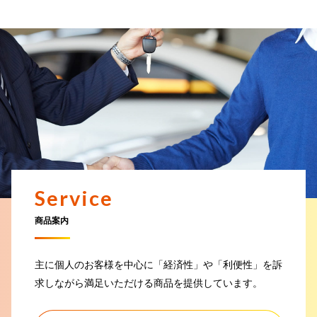
2025.09.03
令和7年9月2日からの大雨にかかる災害により被害を受けられた地域の皆
さまへ
2025.09.01
令和7年台風第12号に伴う災害により被害を受けられた地域の皆さまへ
2025.08.12
令和7年8月6日からの低気圧と前線による大雨に伴う災害により被害を受
けられた地域の皆さまへの掲載
Service
2025.08.04
令和7年カムチャツカ半島付近の地震に伴う津波にかかる災害により被害
商品案内
を受けられた地域の皆さまへ
主に個人のお客様を中心に「経済性」や「利便性」を訴
2025.08.04
令和7年台風第8号により被害を受けられた地域の皆さまへ
求しながら
満足いただける商品を提供しています。
2025.07.15