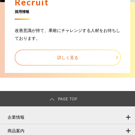
Recruit
令和6年台風第10号に伴う災害により被害を受けられた地域の皆さまへ
採用情報
2024.05.02
電気設備点検(停電)によるFAX不通のお知らせ
改善意識が持て、果敢にチャレンジする人材をお待ちし
ております。
2024.03.28
オートリースご契約の引継ぎ（承継）時の事務手数料請求追加のご案内
詳しく見る
2024.01.26
個人向けオートリース債権流動化(5回債)について
2024.01.05
令和6年能登半島地震により被害を受けられた地域の皆さまへ
PAGE TOP
2023.12.22
年末年始の営業時間のお知らせ
企業情報
2023.12.01
トップメッセージ
商品案内
システムメンテナンス作業によるリース料計算システム、MOALSご利用