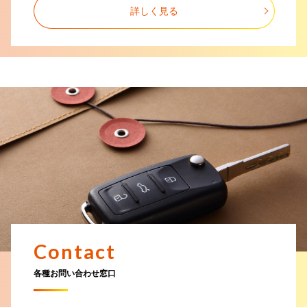
令和7年7月3日に発生した、トカラ列島近海を震源とする地震により被
詳しく見る
害を受けられた地域の皆さまへ
2025.05.08
電気設備点検(停電)によるFAX不通のお知らせ
2025.03.28
令和7年3月23日に発生した林野火災により被害を受けられた地域の皆さ
まへ
2025.02.28
令和7年 岩手県大船渡市における大規模火災により被害を受けられた 地
域の皆さまへ
2025.02.28
令和7年2月17日からの大雪により被害を受けられた地域の皆さまへ
Contact
2025.02.14
各種お問い合わせ窓口
令和7年1月28日に発生した流域下水道の破損に起因する道路陥没事故に
より被害を受けられた地域の皆さまへ