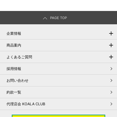
PAGE TOP
企業情報
トップメッセージ
商品案内
会社概要
オートリースとは
よくあるご質問
基本理念
残存価格の設定
オートリースについて
採用情報
お客さま本位の基本方針
リース契約満了時の手続き
メンテナンスについて
人権基本方針
お問い合わせ
オートリースのメリット
車検について
環境基本方針
約款一覧
変更について
サステナビリティに配慮した調達方針
書類について
代理店会 KOALA CLUB
個人情報保護方針
お支払いについて
リスク管理基本方針