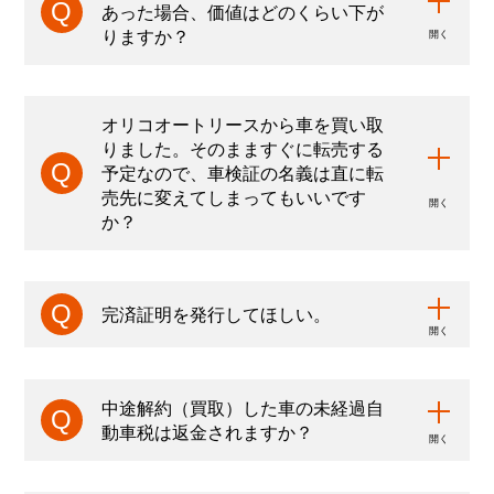
あった場合、価値はどのくらい下が
き、解約金は一括でのお支払いが必須となります。
りますか？
※承継ご希望の場合
オリコオートリースから車を買い取
①個人のお客さまは二親等以内のご家族の方
りました。そのまますぐに転売する
②法人のお客さまは❶法人代表者さま（個人）
予定なので、車検証の名義は直に転
への引き継ぎ❷グループ会社さま間、事業譲
売先に変えてしまってもいいです
渡・分割・合併などのケースは承継が可能で
か？
す。
※承継にはオリエントコーポレーションの審査がござ
います。ご期待に沿えないケースもございます。ご
了承ください
完済証明を発行してほしい。
※承継される際は、「ご契約者さま」「振替口座」
「車検証の使用者さま名」の全てを新契約者さまに
ご変更いただく必要がございます。
中途解約（買取）した車の未経過自
※元のご契約が個人契約の場合は、旧契約者さまは承
動車税は返金されますか？
継後の連帯保証人としてご契約上に残っていただく
必要がございます。