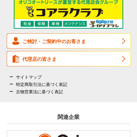
契約期間中について
女性活躍推進について
契約終了後について
マネー・ローンダリング、
テロ資金供与および
拡散金融防止
のための
基本方針
税金・保険について
反社会的勢力に対する
基本方針
ご検討・ご契約中のお客さま
健康経営基本方針
組織図
代理店の皆さま
サイトマップ
特定商取引法に基づく表記
古物営業法に基づく表記
関連企業